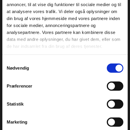
Feses
/ F double flat / Fa double-bémol / Feses / Fa doppio
annoncer, til at vise dig funktioner til sociale medier og til
bemolle
at analysere vores trafik. Vi deler også oplysninger om
din brug af vores hjemmeside med vores partnere inden
G
/ G / Sol / G / Sol
for sociale medier, annonceringspartnere og
Ges
/ G sharp / Sol dièse / Gis / Sol diesis
analysepartnere. Vores partnere kan kombinere disse
Gisis
/ G double sharp / Sol double-dièse / Gisis / Sol
data med andre oplysninger, du har givet dem, eller som
doppio diesis
de har indsamlet fra din brug af deres tjenester.
Ges
/ G flat / Sol bémol / Ges / Sol bemolle
Geses
/ G double flat / Sol double-bémol / Geses / Sol
doppio bemolle
Samtykkevalg
Nødvendig
A
/ A / La / A / La
Ais
/ A sharp / La dièse / Ais / La diesis
Præferencer
Aisis
/ double sharp / La double-dièse / Aisis / La doppio
diesis
As
/ A flat / La bémol / As / La bemolle
Statistik
Ases
/ A double flat / La double-bémol / Ases / La doppio
bemolle
Marketing
H
/ B / Si / H / Si