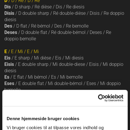
D
/ D / Ré / D / Re
Dis
/ D sharp / Ré dièse / Dis / Re diesis
Disis
/ D double sharp / Ré double-dièse / Disis / Re doppio
diesis
Des
/ D flat / Ré bémol / Des / Re bemolle
Deses
/ D double flat / Ré double-bémol / Deses / Re
doppio bemolle
E
/ E / Mi / E / Mi
Eis
/ E sharp / Mi dièse / Eis / Mi diesis
Eisis
/ E double sharp / Mi double-diese / Eisis / Mi doppio
diesis
Es
/ E flat / Mi bémol / Es / Mi bemolle
Eses
/ E double flat / Mi double-bémol / Eses / Mi doppio
bemolle
F
/ F / Fa / F / Fa
Fis
/ F sharp / Fa dièse / Fis / Fa diesis
Fisis
/ F double sharp / Fa double-dièse / Fisis / Fa doppio
Denne hjemmeside bruger cookies
diesis
Vi bruger cookies til at tilpasse vores indhold og
Fes
/ F flat / Fa bémol / Fes / Fa bemolle