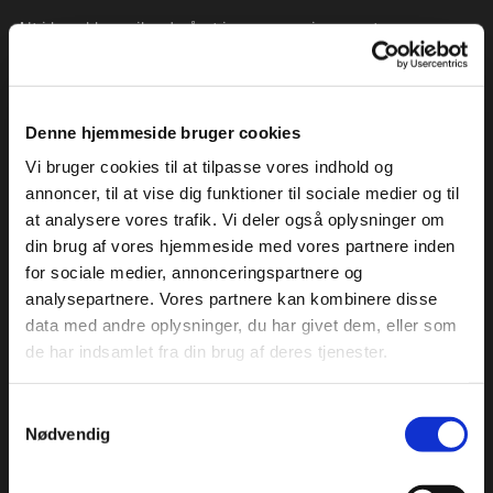
Alt i barokken gik ud på at imponere, vise magt og
materialisere den stigende velstand. Barokken havde meget
fokus på det dramatiske, spillet mellem lys og skygge og
klanglig farve og bevægelighed i musikken.
Denne hjemmeside bruger cookies
Vi bruger cookies til at tilpasse vores indhold og
annoncer, til at vise dig funktioner til sociale medier og til
Orkesterdiciplin:
at analysere vores trafik. Vi deler også oplysninger om
din brug af vores hjemmeside med vores partnere inden
for sociale medier, annonceringspartnere og
analysepartnere. Vores partnere kan kombinere disse
data med andre oplysninger, du har givet dem, eller som
de har indsamlet fra din brug af deres tjenester.
Samtykkevalg
Nødvendig