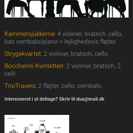
Kammersjukkerne:
4 violiner, bratsch, cello,
bas cembalo/piano + lejlighedsvis fløjter.
Strygekvartet:
2 violiner, bratsch, cello.
Boccherini Kvintetten:
2 violiner, bratsch, 2
celli
TrioTravers:
2 fløjter, cello, cembalo.
Interesseret i at deltage? Skriv til dua@mail.dk