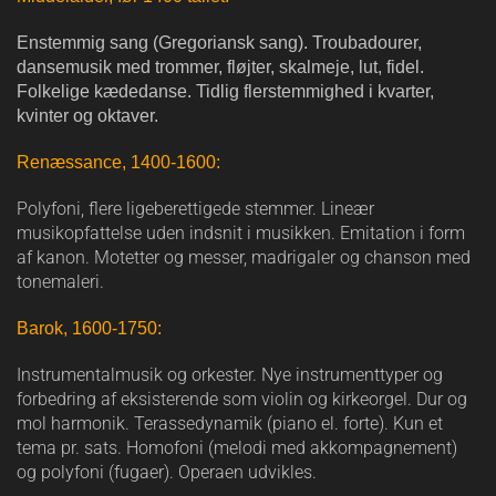
Enstemmig sang (Gregoriansk sang). Troubadourer,
dansemusik med trommer, fløjter, skalmeje, lut, fidel.
Folkelige kædedanse. Tidlig flerstemmighed i kvarter,
kvinter og oktaver.
Renæssance, 1400-1600:
Polyfoni, flere ligeberettigede stemmer. Lineær
musikopfattelse uden indsnit i musikken. Emitation i form
af kanon. Motetter og messer, madrigaler og chanson med
tonemaleri.
Barok, 1600-1750:
Instrumentalmusik og orkester. Nye instrumenttyper og
forbedring af eksisterende som violin og kirkeorgel. Dur og
mol harmonik. Terassedynamik (piano el. forte). Kun et
tema pr. sats. Homofoni (melodi med akkompagnement)
og polyfoni (fugaer). Operaen udvikles.