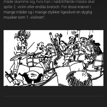
måde skamme sig, hvis han i nødstilfælde måske skal
spille 2. violin eller endda bratsch. For disse kræver i
mange måder og i mange stykker ligesåvel en dygtig
musiker som 1. violinen".