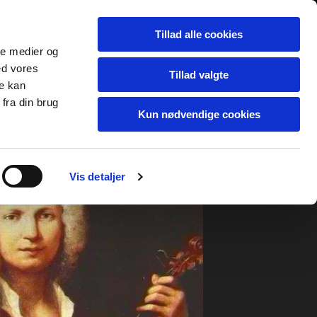
Tillad alle cookies
ale medier og
ed vores
Tillad valgte
re kan
fra din brug
Kun nødvendige cookies
Vis detaljer