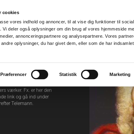
 cookies
trumenter
Musikinfo
Anekdoter
Deltagere
passe vores indhold og annoncer, til at vise dig funktioner til soci
fik. Vi deler også oplysninger om din brug af vores hjemmeside m
 medier, annonceringspartnere og analysepartnere. Vores partne
lser
ndre oplysninger, du har givet dem, eller som de har indsamlet 
Præferencer
Statistik
Marketing
rs værker. Fx. er her den
de link og gå ind under
refter Telemann.