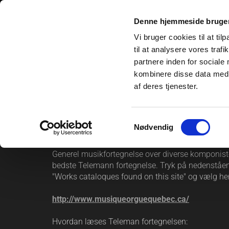
Denne hjemmeside bruger
Forside
Spilleaftaler
Noder
Ins
Vi bruger cookies til at til
til at analysere vores tra
partnere inden for sociale
Værkfortegne
kombinere disse data med a
af deres tjenester.
Samtykkevalg
Nødvendig
MUSIK OG MUSIKERE
Generel musikfortegnelse over diverse komponiste
bedste Telemann fortegnelse. Tryk på nedenståen
"Works cataloques found on this site" og vælg he
http://www.musiqueorguequebec.ca/
Hvordan læses Teleman fortegnelsen: