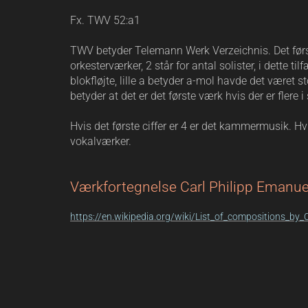
Fx. TWV 52:a1
TWV betyder Telemann Werk Verzeichnis. Det første
orkesterværker, 2 står for antal solister, i dette 
blokfløjte, lille a betyder a-mol havde det været st
betyder at det er det første værk hvis der er flere
Hvis det første ciffer er 4 er det kammermusik. Hvis
vokalværker.
Værkfortegnelse Carl Philipp Emanue
https://en.wikipedia.org/wiki/List_of_compositions_by