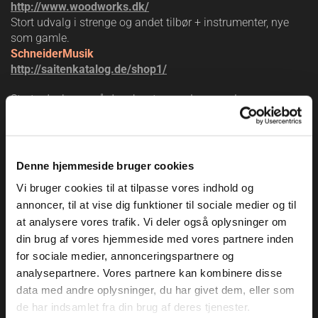
http://www.woodworks.dk/
Stort udvalg i strenge og andet tilbør + instrumenter, nye
som gamle.
SchneiderMusik
http://saitenkatalog.de/shop1/
Stort udvalg - også danske strenge Jagar og Larsen +
noder og andet musiktilbehør som nodestativer, lamper o.l.
Denne hjemmeside bruger cookies
thestringzone
Vi bruger cookies til at tilpasse vores indhold og
http://www.thestringzone.co.uk/
annoncer, til at vise dig funktioner til sociale medier og til
at analysere vores trafik. Vi deler også oplysninger om
Stort udvalg - også danske strenge Jagar og Larsen
din brug af vores hjemmeside med vores partnere inden
for sociale medier, annonceringspartnere og
analysepartnere. Vores partnere kan kombinere disse
data med andre oplysninger, du har givet dem, eller som
Musikproduktiv
de har indsamlet fra din brug af deres tjenester.